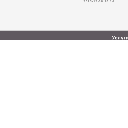
2023-12-08 10:14
Услуг
Ремонт 
Ремонт 
брикети
press-master@mail.ru
Ремонт
МО, Щелково, Октябрьская
и гидра
21/1
Ремонт 
ПН-ПТ с 9:00 до 17:30
резки
Ремонт 
ООО "Прессмастер"
оборудо
Ремонт 
©
2008–2026
Контрол