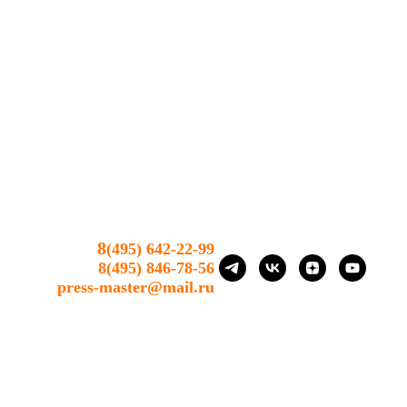
8
(495) 642-22-99
8(
4
95) 846-78-56
press-master@mail.ru