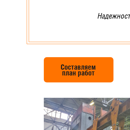
Надежност
Составляем
план работ