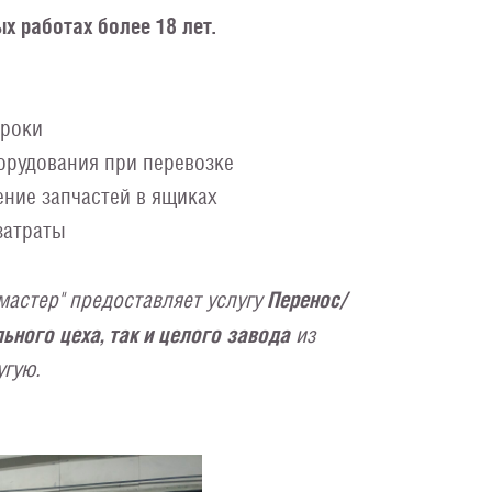
х работах более 18 лет.
сроки
орудования при перевозке
ение запчастей в ящиках
затраты
астер" предоставляет услугу
Перенос/
льного цеха, так и целого завода
из
угую.