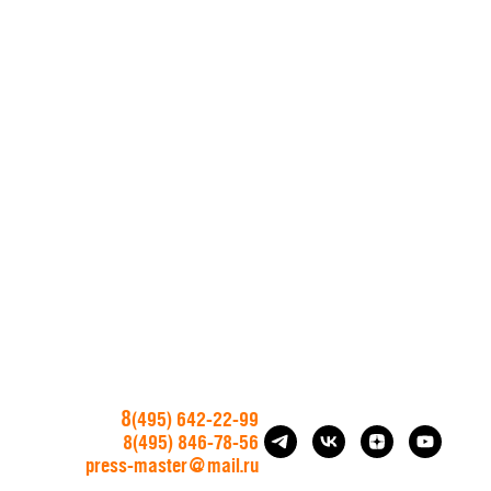
8
(495) 642-22-99
8(
4
95) 846-78-56
press-master@mail.ru